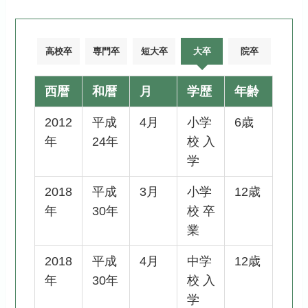
高校卒
専門卒
短大卒
大卒
院卒
西暦
和暦
月
学歴
年齢
2012
平成
4月
小学
6歳
年
24年
校 入
学
2018
平成
3月
小学
12歳
年
30年
校 卒
業
2018
平成
4月
中学
12歳
年
30年
校 入
学