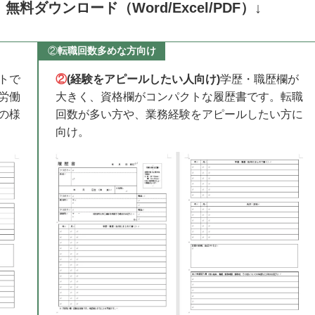
ダウンロード（Word/Excel/PDF）↓
②
転職回数多めな方向け
トで
②
(経験をアピールしたい人向け)
学歴・職歴欄が
労働
大きく、資格欄がコンパクトな履歴書です。転職
の様
回数が多い方や、業務経験をアピールしたい方に
向け。