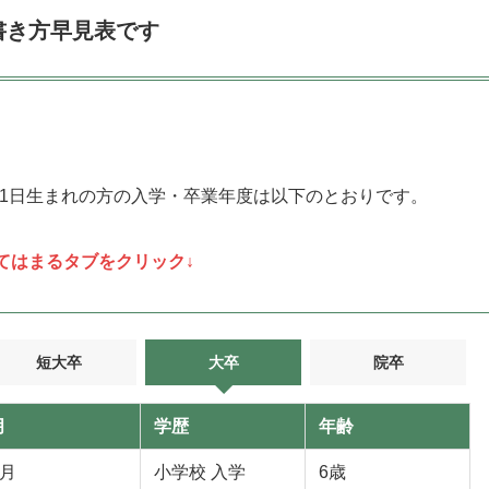
書書き方早見表です
8年)4月1日生まれの方の入学・卒業年度は以下のとおりです。
てはまるタブをクリック↓
短大卒
大卒
院卒
月
学歴
年齢
4月
小学校 入学
6歳