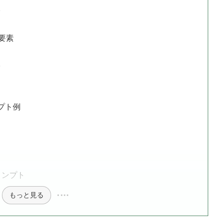
る
要素
る
プト例
ロンプト
もっと見る