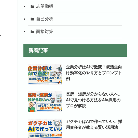
志望動機
自己分析
面接対策
る
新着記事
企業分析はAIで激変！就活生向
て
け効率化のやり方とプロンプト
例
長所・短所が分からない人へ。
AIで見つける方法をAI×採用の
プロが解説
ガクチカはAIで作っていい。採
用責任者が教える賢い活用法