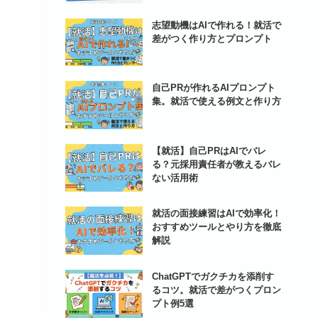
志望動機はAIで作れる！就活で
差がつく作り方とプロンプト
自己PRが作れるAIプロンプト
集。就活で使える例文と作り方
【就活】自己PRはAIでバレ
る？元採用責任者が教えるバレ
ない活用術
就活の面接練習はAIで効率化！
おすすめツールとやり方を徹底
解説
ChatGPTでガクチカを添削す
るコツ。就活で差がつくプロン
プト例5選