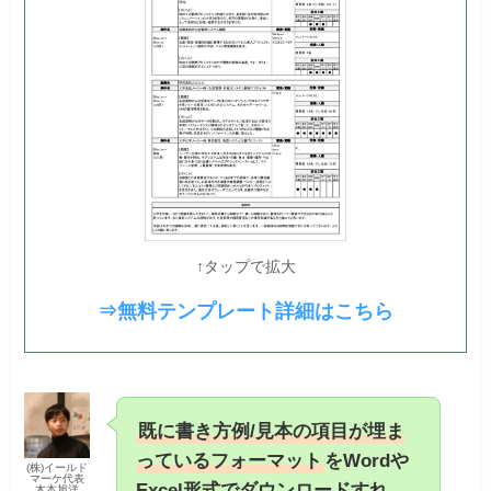
↑タップで拡大
⇒無料テンプレート詳細はこちら
既に書き方例/見本の項目が埋ま
っているフォーマット
をWordや
(株)イールド
マーケ代表
Excel形式でダウンロードすれ
木本旭洋