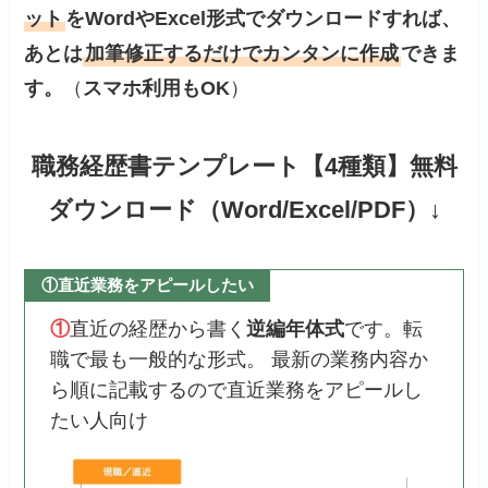
ット
をWordやExcel形式でダウンロードすれば、
あとは
加筆修正するだけでカンタンに作成
できま
す。
（
スマホ利用もOK
）
職務経歴書テンプレート【4種類】無料
ダウンロード（Word/Excel/PDF）↓
①直近業務をアピールしたい
①
直近の経歴から書く
逆編年体式
です。転
職で最も一般的な形式。 最新の業務内容か
ら順に記載するので直近業務をアピールし
たい人向け