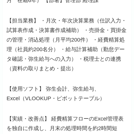
月 在籍6年） 【部署】管理部 経理課
【担当業務】 ・月次・年次決算業務（仕訳入力・
試算表作成・決算書作成補助） ・売掛金・買掛金
の管理・消込処理（月平均200件） ・経費精算処
理（社員約200名分） ・給与計算補助（勤怠デー
タ確認・弥生給与への入力） ・税理士との連携
（資料の取りまとめ・提出）
【使用ソフト】 弥生会計、弥生給与、
Excel（VLOOKUP・ピボットテーブル）
【実績・改善点】 経費精算フローのExcel管理表
を独自に作成し、月末の処理時間を約2時間短