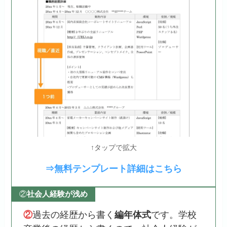
↑タップで拡大
⇒無料テンプレート詳細はこちら
②
社会人経験が浅め
②
過去の経歴から書く
編年体式
です。学校