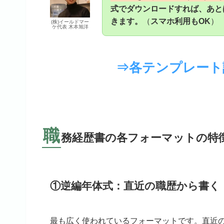
式でダウンロードすれば、あと
きます。
（
スマホ利用もOK
）
(株)イールドマー
ケ代表 木本旭洋
⇒各テンプレート
職
務経歴書の各フォーマットの特
①逆編年体式：直近の職歴から書く
最も広く使われているフォーマットです。直近