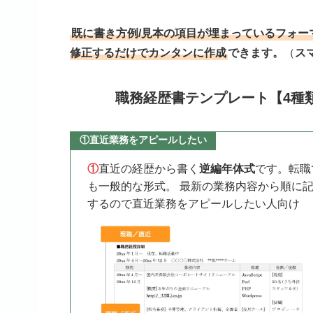
既に書き方例/見本の項目が埋まっているフォー
修正するだけでカンタンに作成
できます。
（
ス
職務経歴書テンプレート【4種類】無
①直近業務をアピールしたい
①
直近の経歴から書く
逆編年体式
です。転職
も一般的な形式。 最新の業務内容から順に
するので直近業務をアピールしたい人向け