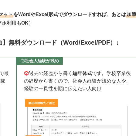
マット
をWordやExcel形式でダウンロードすれば、あとは
加
マホ利用もOK
）
料ダウンロード（Word/Excel/PDF）↓
②
社会人経験が浅め
で最
②
過去の経歴から書く
編年体式
です。学校卒業後
記載
の経歴から書くので、社会人経験が浅めな人や、
経験の一貫性を順に伝えたい人向け