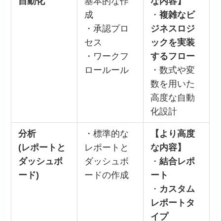
自動化
基本的な作
な内容】
成
・
複雑なビ
・承認プロ
ジネスロジ
セス
ックを実装
・ワークフ
するフロー
ロールール
・数式や変
数を用いた
高度な自動
化設計
分析
・標準的な
【より高度
(レポートと
レポートと
な内容】
ダッシュボ
ダッシュボ
・
結合レポ
ード)
ードの作成
ート
・
カスタム
レポートタ
イプ