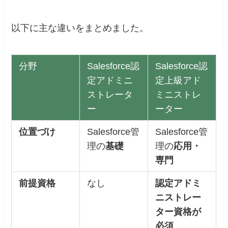
以下に主な違いをまとめました。
分野
Salesforce認
Salesforce認
定アドミニ
定上級アド
ストレータ
ミニストレ
ー
ーター
位置づけ
Salesforce管
Salesforce管
理の
基礎
理の
応用・
専門
前提資格
なし
認定アドミ
ニストレー
ター資格が
必須