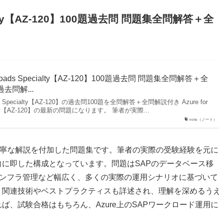
pecialty【AZ-120】100題過去問 問題集全問解答＋全
orkloads Specialty【AZ-120】100題過去問 問題集全問解答＋全
去問解...
loads Specialty【AZ-120】の過去問100題を全問解答＋全問解説付き Azure for
cialty【AZ-120】の最新の問題になります。 筆者が実際...
note（ノート）
丁寧な解説を付加した問題集です。筆者の実際の受験経験を元に
に即した構成となっています。問題はSAPのデータベース移
のインフラ管理など幅広く、多くの実際の運用シナリオに基づいて
、関連技術やベストプラクティスも詳述され、理解を深めるう
、試験合格はもちろん、Azure上のSAPワークロード運用に