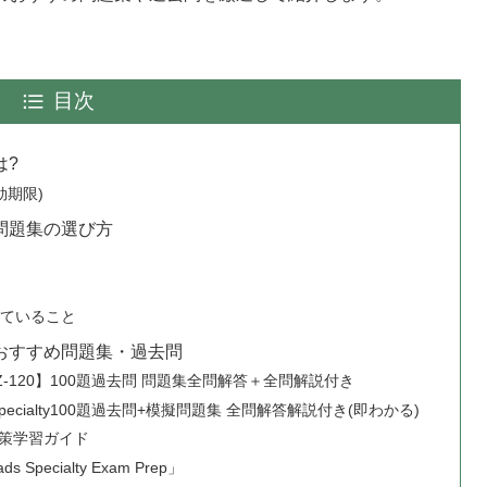
目次
とは?
効期限)
altyの問題集の選び方
れていること
cialtyのおすすめ問題集・過去問
cialty【AZ-120】100題過去問 問題集全問解答＋全問解説付き
oads Specialty100題過去問+模擬問題集 全問解答解説付き(即わかる)
試験対策学習ガイド
ds Specialty Exam Prep」