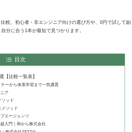
ナーを比較。初心者・非エンジニア向けの選び方や、0円で試して副
。自分に合う1本が最短で見つかります。
目次
12選【比較一覧表】
料セミナーから体系学習まで一気通貫
ジニア
スメソッド
ラスメソッド
ティブエージェンツ
e活用超入門｜和から株式会社
｜株式会社ZETTAi